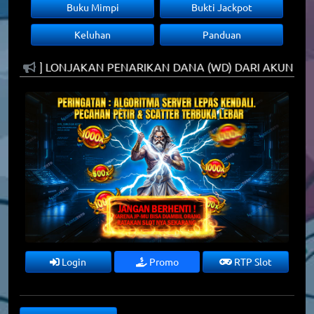
Buku Mimpi
Bukti Jackpot
Keluhan
Panduan
ER SLOT] LONJAKAN PENARIKAN DANA (WD) DARI AKUN M
Login
Promo
RTP Slot