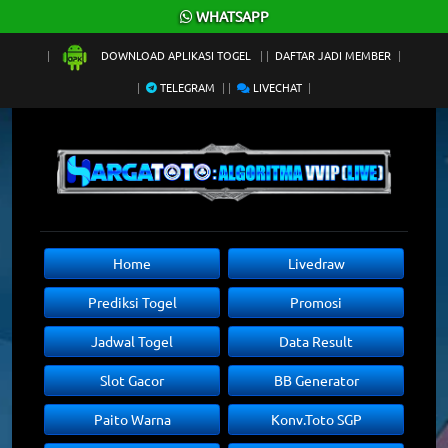
×
WHATSAPP
DOWNLOAD APLIKASI TOGEL
DAFTAR JADI MEMBER
TELEGRAM
LIVECHAT
Home
Livedraw
Prediksi Togel
Promosi
Jadwal Togel
Data Result
Slot Gacor
BB Generator
Paito Warna
Konv.Toto SGP