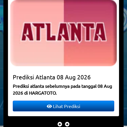
Prediksi
Atlanta
08 Aug 2026
Prediksi atlanta sebelumnya pada tanggal 08 Aug
2026 di HARGATOTO.
Lihat Prediksi