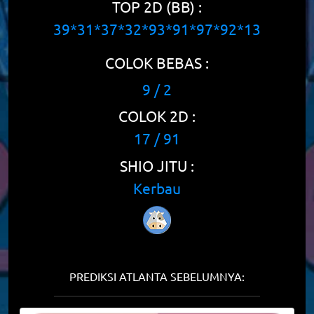
TOP 2D (BB) :
39*31*37*32*93*91*97*92*13
COLOK BEBAS :
9 / 2
COLOK 2D :
17 / 91
SHIO JITU :
Kerbau
PREDIKSI ATLANTA SEBELUMNYA: