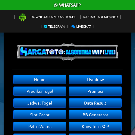
×
WHATSAPP
DOWNLOAD APLIKASI TOGEL
DAFTAR JADI MEMBER
TELEGRAM
LIVECHAT
Home
Livedraw
Prediksi Togel
Promosi
Jadwal Togel
Data Result
Slot Gacor
BB Generator
Paito Warna
Konv.Toto SGP