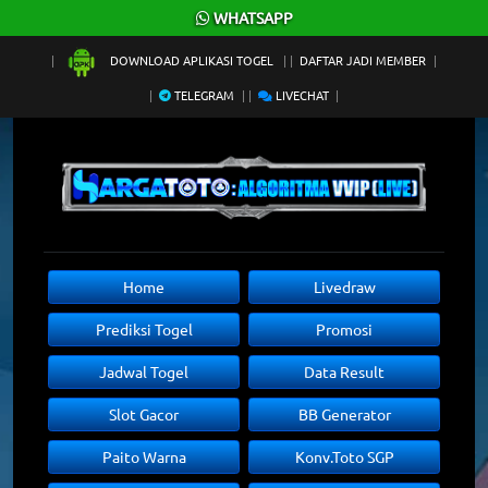
×
WHATSAPP
DOWNLOAD APLIKASI TOGEL
DAFTAR JADI MEMBER
TELEGRAM
LIVECHAT
Home
Livedraw
Prediksi Togel
Promosi
Jadwal Togel
Data Result
Slot Gacor
BB Generator
Paito Warna
Konv.Toto SGP