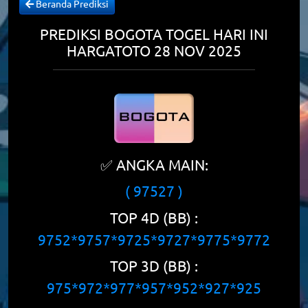
Beranda Prediksi
PREDIKSI BOGOTA TOGEL HARI INI
HARGATOTO 28 NOV 2025
✅ ANGKA MAIN:
( 97527 )
TOP 4D (BB) :
9752*9757*9725*9727*9775*9772
TOP 3D (BB) :
975*972*977*957*952*927*925