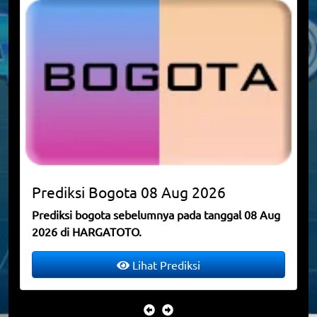
Prediksi
Bogota
08 Aug 2026
Prediksi bogota sebelumnya pada tanggal 08 Aug
2026 di HARGATOTO.
Lihat Prediksi