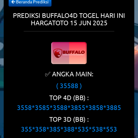
Beranda Prediksi
PREDIKSI BUFFALO4D TOGEL HARI INI
HARGATOTO 15 JUN 2025
✅ ANGKA MAIN:
( 35588 )
TOP 4D (BB) :
3558*3585*3588*3855*3858*3885
TOP 3D (BB) :
355*358*385*388*535*538*553