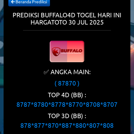
Beranda Prediksi
PREDIKSI BUFFALO4D TOGEL HARI INI
HARGATOTO 30 JUL 2025
✅ ANGKA MAIN:
( 87870 )
TOP 4D (BB) :
8787*8780*8778*8770*8708*8707
TOP 3D (BB) :
878*877*870*887*880*807*808