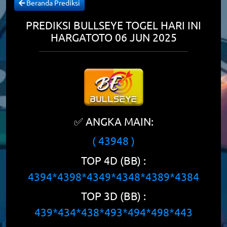
Beranda Prediksi
PREDIKSI BULLSEYE TOGEL HARI INI
HARGATOTO 06 JUN 2025
✅ ANGKA MAIN:
( 43948 )
TOP 4D (BB) :
4394*4398*4349*4348*4389*4384
TOP 3D (BB) :
439*434*438*493*494*498*443