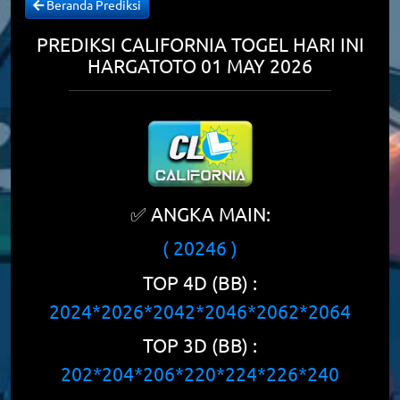
Beranda Prediksi
PREDIKSI CALIFORNIA TOGEL HARI INI
HARGATOTO 01 MAY 2026
✅ ANGKA MAIN:
( 20246 )
TOP 4D (BB) :
2024*2026*2042*2046*2062*2064
TOP 3D (BB) :
202*204*206*220*224*226*240