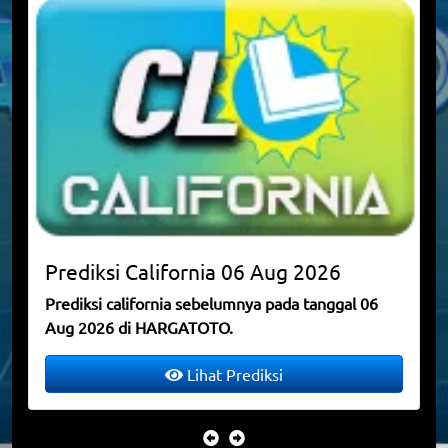
Prediksi
California
06 Aug 2026
Prediksi california sebelumnya pada tanggal 06
Aug 2026 di HARGATOTO.
Lihat Prediksi