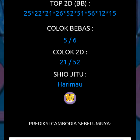
TOP 2D (BB) :
25*22*21*26*52*51*56*12*15
COLOK BEBAS :
5 / 6
COLOK 2D :
21 / 52
SHIO JITU :
Harimau
PREDIKSI CAMBODIA SEBELUMNYA: