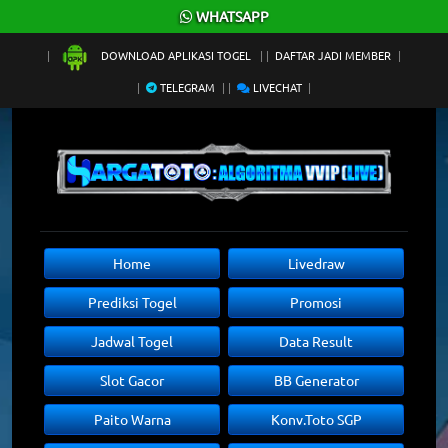
×
WHATSAPP
DOWNLOAD APLIKASI TOGEL
DAFTAR JADI MEMBER
TELEGRAM
LIVECHAT
Home
Livedraw
Prediksi Togel
Promosi
Jadwal Togel
Data Result
Slot Gacor
BB Generator
Paito Warna
Konv.Toto SGP