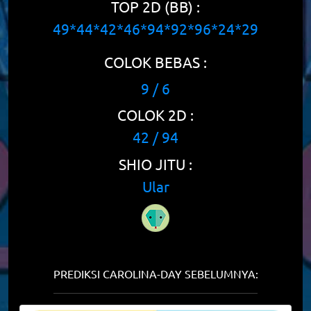
TOP 2D (BB) :
49*44*42*46*94*92*96*24*29
COLOK BEBAS :
9 / 6
COLOK 2D :
42 / 94
SHIO JITU :
Ular
PREDIKSI CAROLINA-DAY SEBELUMNYA: