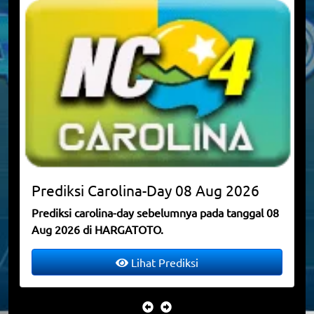
Prediksi
Carolina-Day
08 Aug 2026
Prediksi carolina-day sebelumnya pada tanggal 08
Aug 2026 di HARGATOTO.
Lihat Prediksi