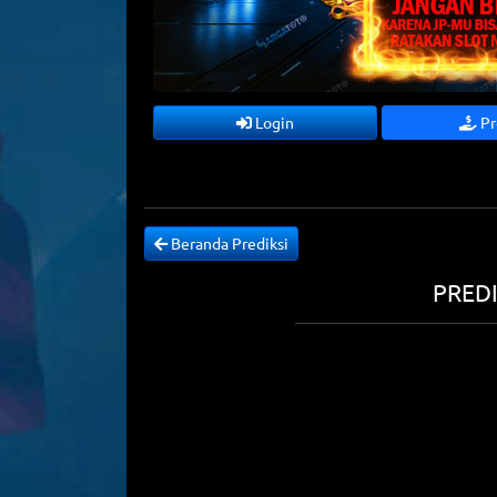
Login
Pr
Beranda Prediksi
PREDI