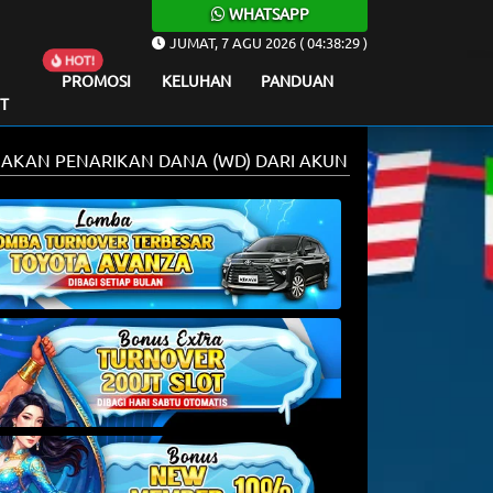
WHATSAPP
JUMAT
, 7 AGU 2026
(
04
:
38
:
30
)
HOT!
PROMOSI
KELUHAN
PANDUAN
T
AKAN PENARIKAN DANA (WD) DARI AKUN MODAL KECIL SE