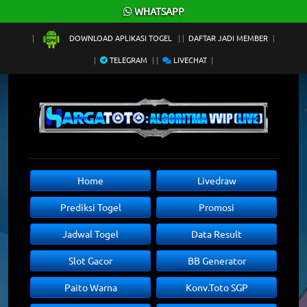
×
WHATSAPP
DOWNLOAD APLIKASI TOGEL
DAFTAR JADI MEMBER
TELEGRAM
LIVECHAT
Home
Livedraw
Prediksi Togel
Promosi
Jadwal Togel
Data Result
Slot Gacor
BB Generator
Paito Warna
Konv.Toto SGP