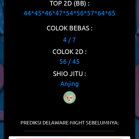
TOP 2D (BB) :
44*45*46*47*54*56*57*64*65
COLOK BEBAS :
4 / 7
COLOK 2D :
56 / 45
SHIO JITU :
Anjing
PREDIKSI DELAWARE-NIGHT SEBELUMNYA: