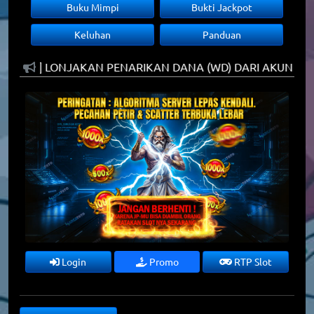
Buku Mimpi
Bukti Jackpot
Keluhan
Panduan
ER SLOT] LONJAKAN PENARIKAN DANA (WD) DARI AKUN M
Login
Promo
RTP Slot