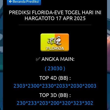
Beranda Prediksi
PREDIKSI FLORIDA-EVE TOGEL HARI INI
HARGATOTO 17 APR 2025
✅ ANGKA MAIN:
( 23030 )
TOP 4D (BB) :
2303*2300*2330*2033*2030*2003
TOP 3D (BB) :
230*233*203*200*320*323*302