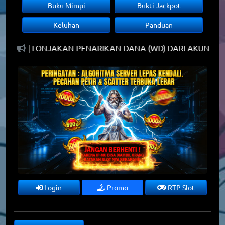
Buku Mimpi
Bukti Jackpot
Keluhan
Panduan
ER SLOT] LONJAKAN PENARIKAN DANA (WD) DARI AKUN M
Login
Promo
RTP Slot