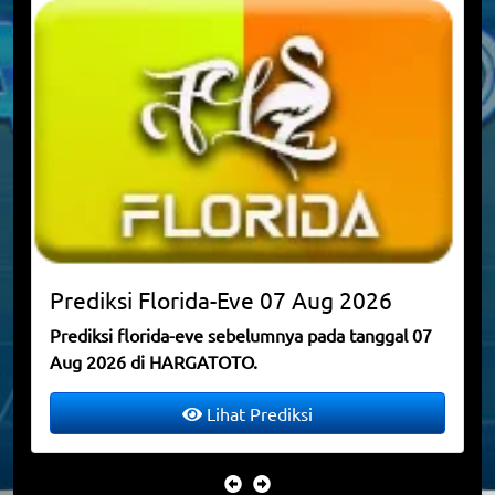
Prediksi
Florida-Eve
07 Aug 2026
Prediksi florida-eve sebelumnya pada tanggal 07
Aug 2026 di HARGATOTO.
Lihat Prediksi