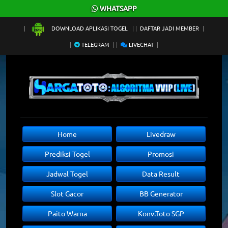
×
WHATSAPP
DOWNLOAD APLIKASI TOGEL
DAFTAR JADI MEMBER
TELEGRAM
LIVECHAT
Home
Livedraw
Prediksi Togel
Promosi
Jadwal Togel
Data Result
Slot Gacor
BB Generator
Paito Warna
Konv.Toto SGP