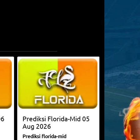
6
Prediksi
Florida-Mid
05
Prediksi
Fl
Aug 2026
Aug 2026
Prediksi florida-mid
Prediksi flori