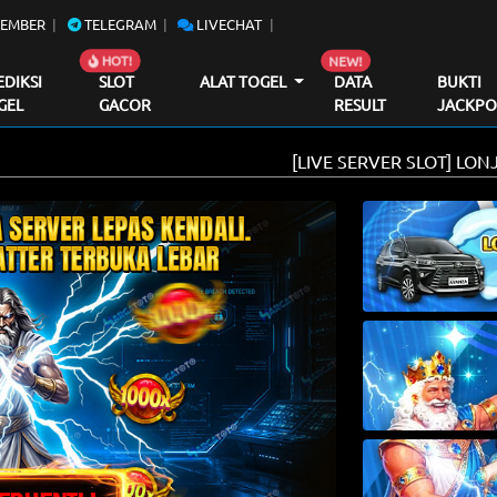
MEMBER
TELEGRAM
LIVECHAT
HOT!
NEW!
EDIKSI
SLOT
ALAT TOGEL
DATA
BUKTI
GEL
GACOR
RESULT
JACKPO
[LIVE SERVER SLOT] LONJ