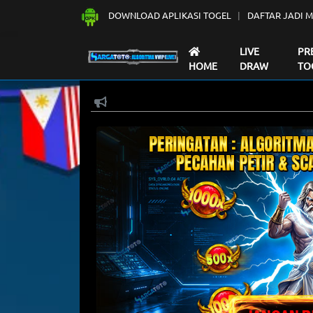
DOWNLOAD APLIKASI TOGEL
DAFTAR JADI 
LIVE
PR
HOME
DRAW
TO