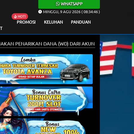
WHATSAPP
MINGGU
, 9 AGU 2026
(
08
:
34
:
47
)
HOT!
PROMOSI
KELUHAN
PANDUAN
T
AKAN PENARIKAN DANA (WD) DARI AKUN MODAL KECIL SE