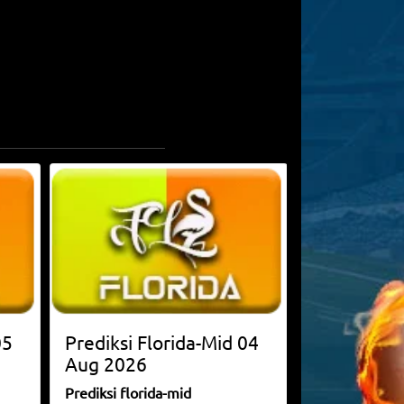
5
Prediksi
Florida-Mid
04
Prediksi
Fl
Aug 2026
Aug 2026
Prediksi florida-mid
Prediksi flori