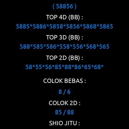
( 58856 )
TOP 4D (BB) :
5885*5886*5858*5856*5868*5865
TOP 3D (BB) :
588*585*586*558*556*568*565
TOP 2D (BB) :
58*55*56*85*88*86*65*68*
COLOK BEBAS :
8 / 6
COLOK 2D :
85 / 88
SHIO JITU :