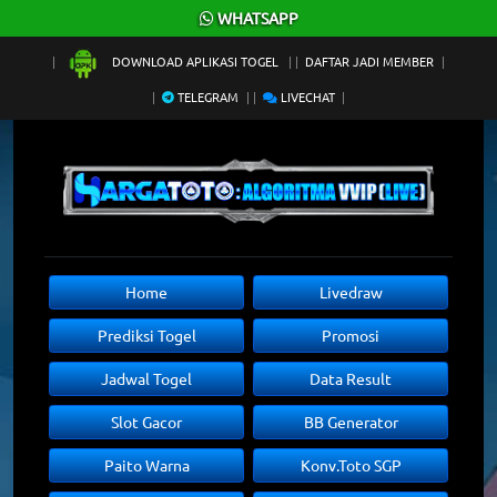
×
WHATSAPP
DOWNLOAD APLIKASI TOGEL
DAFTAR JADI MEMBER
TELEGRAM
LIVECHAT
Home
Livedraw
Prediksi Togel
Promosi
Jadwal Togel
Data Result
Slot Gacor
BB Generator
Paito Warna
Konv.Toto SGP