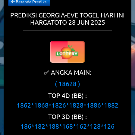
Beranda Prediksi
PREDIKSI GEORGIA-EVE TOGEL HARI INI
HARGATOTO 28 JUN 2025
✅ ANGKA MAIN:
( 18628 )
TOP 4D (BB) :
1862*1868*1826*1828*1886*1882
TOP 3D (BB) :
186*182*188*168*162*128*126