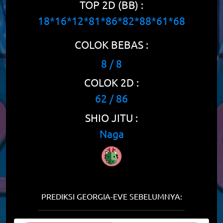
TOP 2D (BB) :
18*16*12*81*86*82*88*61*68
COLOK BEBAS :
8 / 8
COLOK 2D :
62 / 86
SHIO JITU :
Naga
PREDIKSI GEORGIA-EVE SEBELUMNYA: