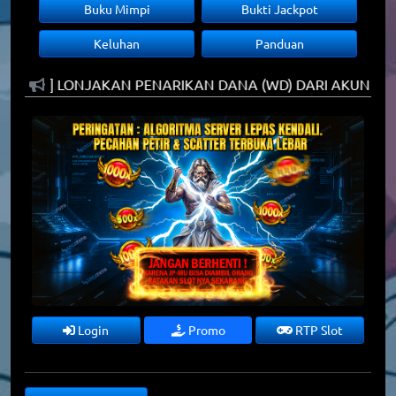
Buku Mimpi
Bukti Jackpot
Keluhan
Panduan
ER SLOT] LONJAKAN PENARIKAN DANA (WD) DARI AKUN M
Login
Promo
RTP Slot