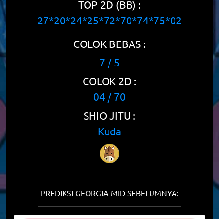
TOP 2D (BB) :
27*20*24*25*72*70*74*75*02
COLOK BEBAS :
7 / 5
COLOK 2D :
04 / 70
SHIO JITU :
Kuda
PREDIKSI GEORGIA-MID SEBELUMNYA: