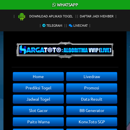
×
WHATSAPP
DOWNLOAD APLIKASI TOGEL
DAFTAR JADI MEMBER
TELEGRAM
LIVECHAT
Home
Livedraw
Prediksi Togel
Promosi
Jadwal Togel
Data Result
Slot Gacor
BB Generator
Paito Warna
Konv.Toto SGP