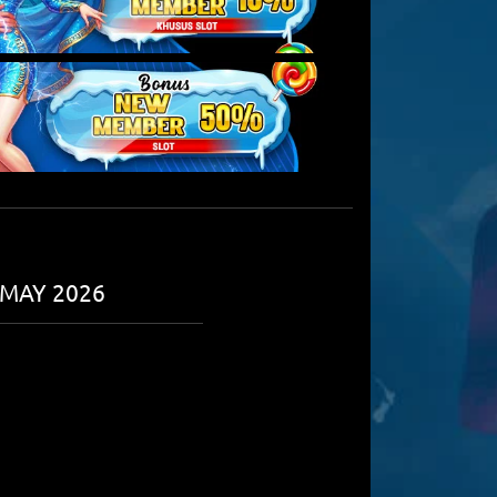
 MAY 2026