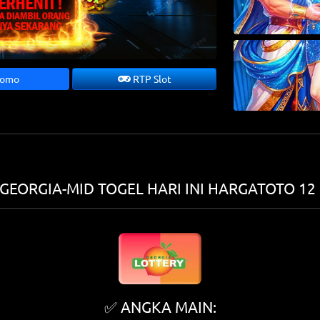
omo
RTP Slot
 GEORGIA-MID TOGEL HARI INI HARGATOTO 12
✅ ANGKA MAIN: