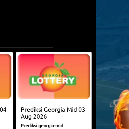
04
Prediksi
Georgia-Mid
03
Prediksi
Ge
Aug 2026
Aug 2026
Prediksi georgia-mid
Prediksi geor