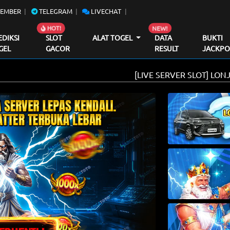
MEMBER
TELEGRAM
LIVECHAT
HOT!
NEW!
EDIKSI
SLOT
ALAT TOGEL
DATA
BUKTI
GEL
GACOR
RESULT
JACKPO
[LIVE SERVER SLOT] LONJ