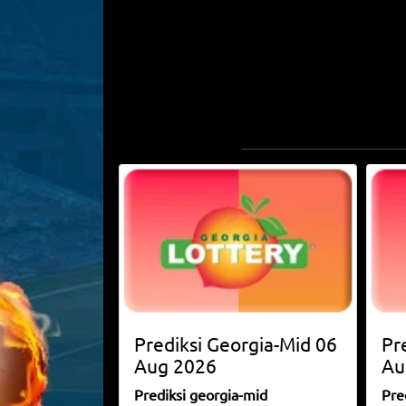
gia-Mid
07
Prediksi
Georgia-Mid
06
Pr
Aug 2026
Au
mid
Prediksi georgia-mid
Pre