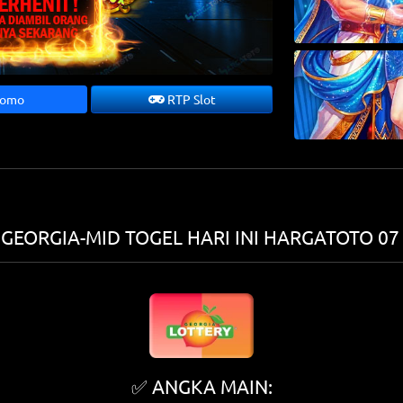
omo
RTP Slot
 GEORGIA-MID TOGEL HARI INI HARGATOTO 07
✅ ANGKA MAIN: