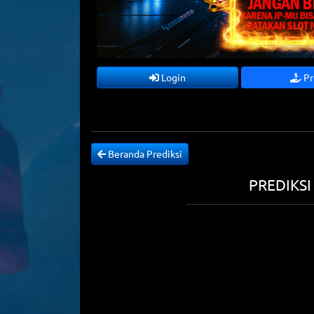
Login
Pr
Beranda Prediksi
PREDIKSI