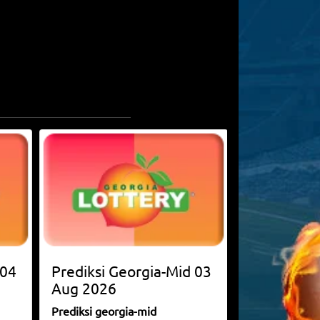
04
Prediksi
Georgia-Mid
03
Prediksi
Ge
Aug 2026
Aug 2026
Prediksi georgia-mid
Prediksi geor