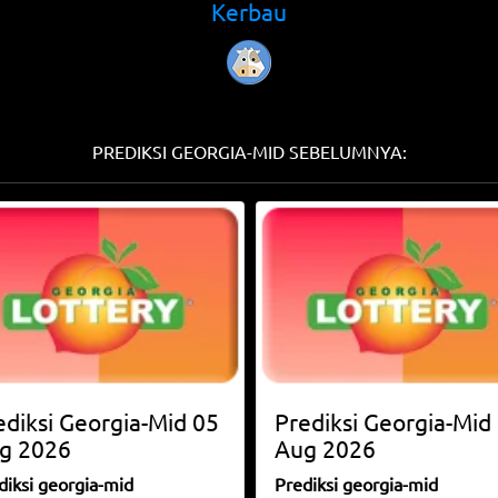
Kerbau
PREDIKSI GEORGIA-MID SEBELUMNYA:
ediksi
Georgia-Mid
05
Prediksi
Georgia-Mid
g 2026
Aug 2026
diksi georgia-mid
Prediksi georgia-mid