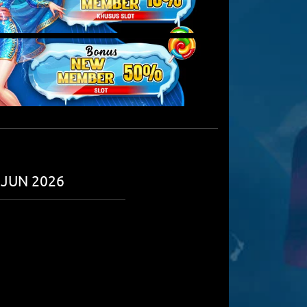
 JUN 2026