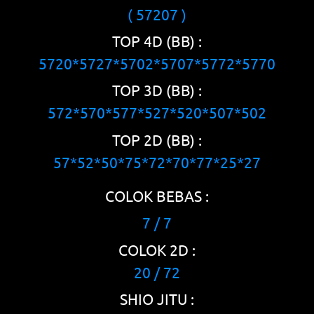
( 57207 )
TOP 4D (BB) :
5720*5727*5702*5707*5772*5770
TOP 3D (BB) :
572*570*577*527*520*507*502
TOP 2D (BB) :
57*52*50*75*72*70*77*25*27
COLOK BEBAS :
7 / 7
COLOK 2D :
20 / 72
SHIO JITU :