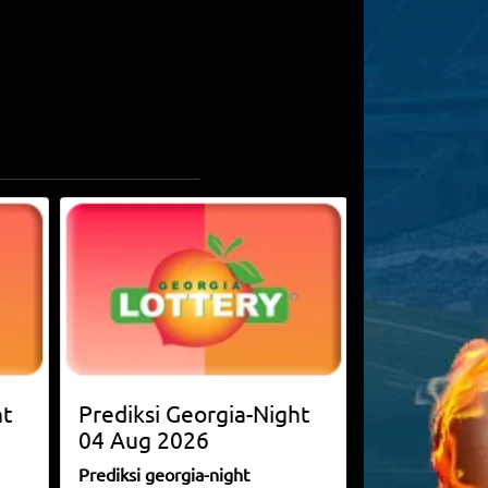
ht
Prediksi
Georgia-Night
Prediksi
Ge
04 Aug 2026
03 Aug 20
Prediksi georgia-night
Prediksi georg