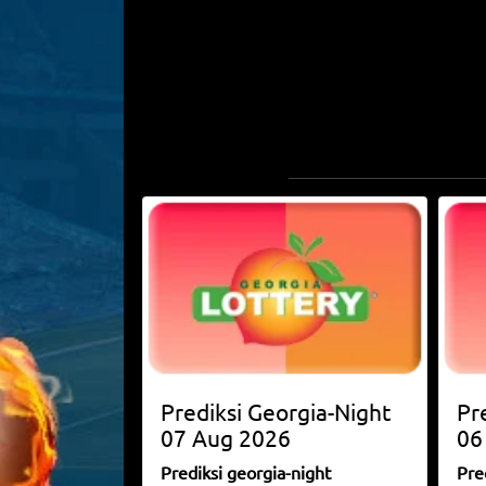
gia-Night
Prediksi
Georgia-Night
Pr
07 Aug 2026
06
night
Prediksi georgia-night
Pre