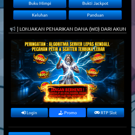
Buku Mimpi
Bukti Jackpot
Keluhan
Panduan
ER SLOT] LONJAKAN PENARIKAN DANA (WD) DARI AKUN M
Login
Promo
RTP Slot