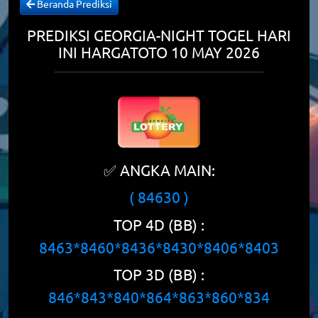
Beranda Prediksi
PREDIKSI GEORGIA-NIGHT TOGEL HARI
INI HARGATOTO 10 MAY 2026
✅ ANGKA MAIN:
( 84630 )
TOP 4D (BB) :
8463*8460*8436*8430*8406*8403
TOP 3D (BB) :
846*843*840*864*863*860*834