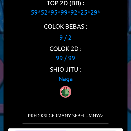
TOP 2D (BB) :
59*52*95*99*92*25*29*
COLOK BEBAS :
9 / 2
COLOK 2D :
99 / 99
SHIO JITU :
Naga
PREDIKSI GERMANY SEBELUMNYA: