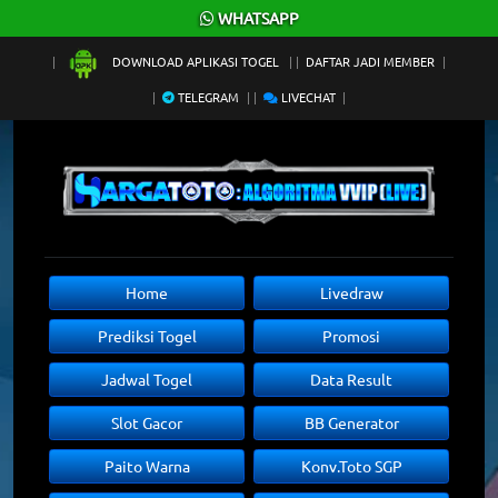
×
WHATSAPP
DOWNLOAD APLIKASI TOGEL
DAFTAR JADI MEMBER
TELEGRAM
LIVECHAT
Home
Livedraw
Prediksi Togel
Promosi
Jadwal Togel
Data Result
Slot Gacor
BB Generator
Paito Warna
Konv.Toto SGP