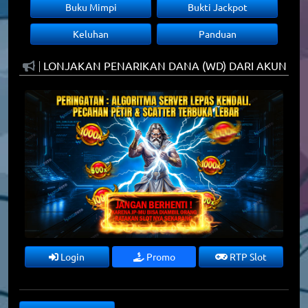
Buku Mimpi
Bukti Jackpot
Keluhan
Panduan
ER SLOT] LONJAKAN PENARIKAN DANA (WD) DARI AKUN M
Login
Promo
RTP Slot