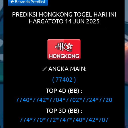
Beranda Prediksi
PREDIKSI HONGKONG TOGEL HARI INI
HARGATOTO 14 JUN 2025
✅ ANGKA MAIN:
( 77402 )
TOP 4D (BB) :
7740*7742*7704*7702*7724*7720
TOP 3D (BB) :
774*770*772*747*740*742*707