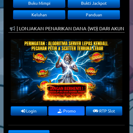
Buku Mimpi
Bukti Jackpot
Keluhan
Panduan
ER SLOT] LONJAKAN PENARIKAN DANA (WD) DARI AKUN M
Login
Promo
RTP Slot