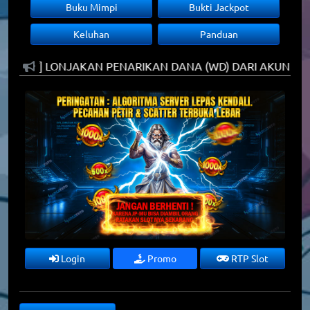
Buku Mimpi
Bukti Jackpot
Keluhan
Panduan
ER SLOT] LONJAKAN PENARIKAN DANA (WD) DARI AKUN M
Login
Promo
RTP Slot