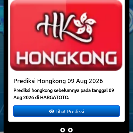
Prediksi
Hongkong
09 Aug 2026
Prediksi hongkong sebelumnya pada tanggal 09
Aug 2026 di HARGATOTO.
Lihat Prediksi