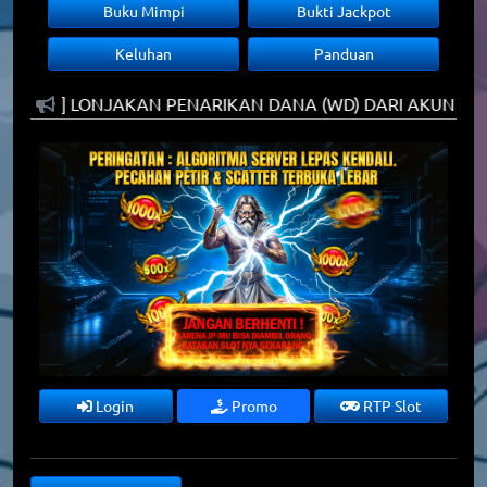
Buku Mimpi
Bukti Jackpot
Keluhan
Panduan
VER SLOT] LONJAKAN PENARIKAN DANA (WD) DARI AKUN M
Login
Promo
RTP Slot