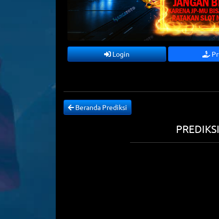
Login
Pr
Beranda Prediksi
PREDIKSI