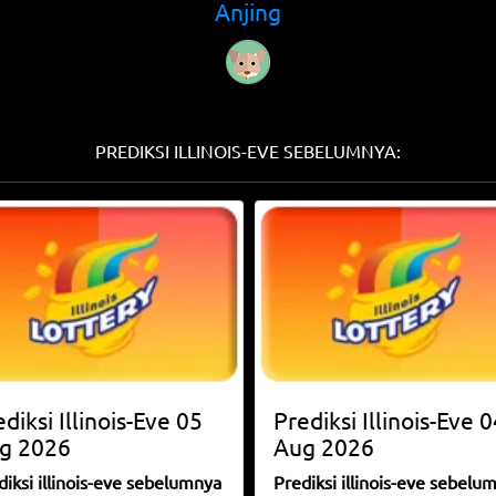
Anjing
PREDIKSI ILLINOIS-EVE SEBELUMNYA:
ediksi
Illinois-Eve
05
Prediksi
Illinois-Eve
0
g 2026
Aug 2026
diksi illinois-eve sebelumnya
Prediksi illinois-eve sebelu