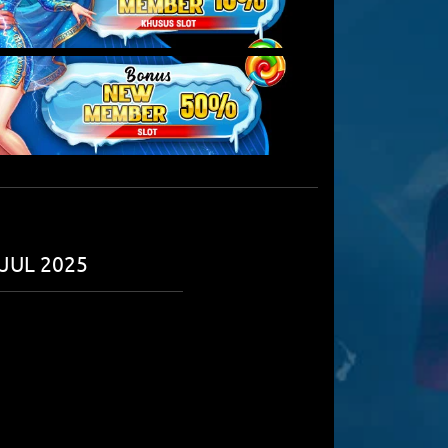
 JUL 2025