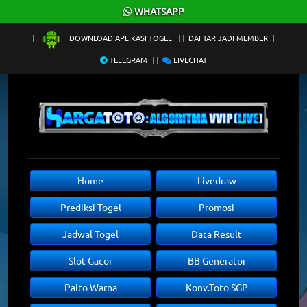
×
WHATSAPP
DOWNLOAD APLIKASI TOGEL
DAFTAR JADI MEMBER
TELEGRAM
LIVECHAT
Home
Livedraw
Prediksi Togel
Promosi
Jadwal Togel
Data Result
Slot Gacor
BB Generator
Paito Warna
Konv.Toto SGP