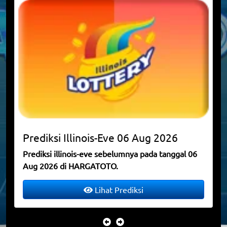
Prediksi
Illinois-Eve
06 Aug 2026
Prediksi illinois-eve sebelumnya pada tanggal 06
Aug 2026 di HARGATOTO.
Lihat Prediksi