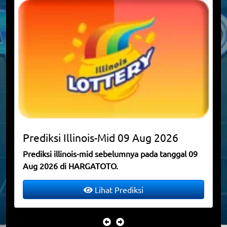
Prediksi
Illinois-Mid
09 Aug 2026
Prediksi illinois-mid sebelumnya pada tanggal 09
Aug 2026 di HARGATOTO.
Lihat Prediksi