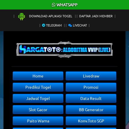
×
WHATSAPP
DOWNLOAD APLIKASI TOGEL
DAFTAR JADI MEMBER
TELEGRAM
LIVECHAT
Home
Livedraw
Prediksi Togel
Promosi
Jadwal Togel
Data Result
Slot Gacor
BB Generator
Paito Warna
Konv.Toto SGP