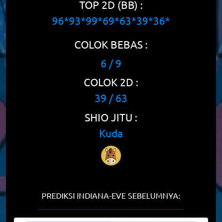
TOP 2D (BB) :
96*93*99*69*63*39*36*
COLOK BEBAS :
6 / 9
COLOK 2D :
39 / 63
SHIO JITU :
Kuda
PREDIKSI INDIANA-EVE SEBELUMNYA: