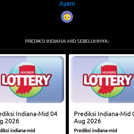
Ayam
PREDIKSI INDIANA-MID SEBELUMNYA:
ediksi
Indiana-Mid
04
Prediksi
Indiana-Mid
g 2026
Aug 2026
diksi indiana-mid
Prediksi indiana-mid