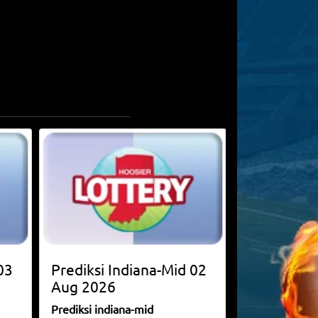
03
Prediksi
Indiana-Mid
02
Prediksi
In
Aug 2026
Aug 2026
Prediksi indiana-mid
Prediksi india