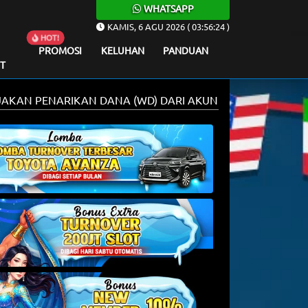
WHATSAPP
KAMIS
, 6 AGU 2026
(
03
:
56
:
25
)
HOT!
PROMOSI
KELUHAN
PANDUAN
T
AKAN PENARIKAN DANA (WD) DARI AKUN MODAL KECIL SE