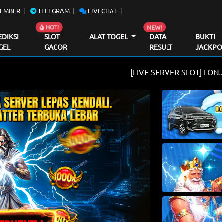
MEMBER
TELEGRAM
LIVECHAT
HOT!
NEW!
EDIKSI
SLOT
ALAT TOGEL
DATA
BUKTI
GEL
GACOR
RESULT
JACKPO
[LIVE SERVER SLOT] LONJ