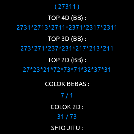
( 27311 )
TOP 4D (BB) :
2731*2713*2711*2371*2317*2311
TOP 3D (BB) :
273*271*237*231*217*213*211
TOP 2D (BB) :
27*23*21*72*73*71*32*37*31
COLOK BEBAS :
7 / 1
COLOK 2D :
31 / 73
SHIO JITU :