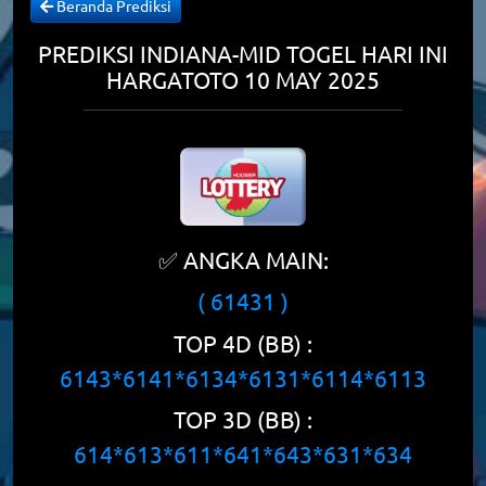
Beranda Prediksi
PREDIKSI INDIANA-MID TOGEL HARI INI
HARGATOTO 10 MAY 2025
✅ ANGKA MAIN:
( 61431 )
TOP 4D (BB) :
6143*6141*6134*6131*6114*6113
TOP 3D (BB) :
614*613*611*641*643*631*634