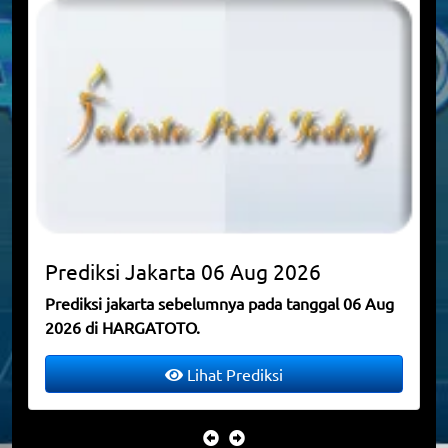
Prediksi
Jakarta
06 Aug 2026
Prediksi jakarta sebelumnya pada tanggal 06 Aug
2026 di HARGATOTO.
Lihat Prediksi