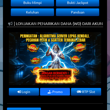
Buku Mimpi
Bukti Jackpot
Keluhan
Panduan
ER SLOT] LONJAKAN PENARIKAN DANA (WD) DARI AKUN M
Login
Promo
RTP Slot