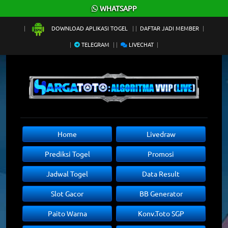
×
WHATSAPP
DOWNLOAD APLIKASI TOGEL
DAFTAR JADI MEMBER
TELEGRAM
LIVECHAT
Home
Livedraw
Prediksi Togel
Promosi
Jadwal Togel
Data Result
Slot Gacor
BB Generator
Paito Warna
Konv.Toto SGP