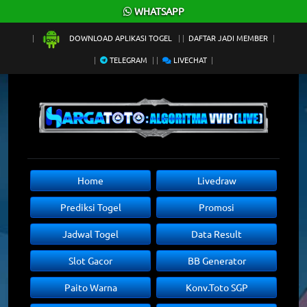
×
WHATSAPP
DOWNLOAD APLIKASI TOGEL
DAFTAR JADI MEMBER
TELEGRAM
LIVECHAT
Home
Livedraw
Prediksi Togel
Promosi
Jadwal Togel
Data Result
Slot Gacor
BB Generator
Paito Warna
Konv.Toto SGP