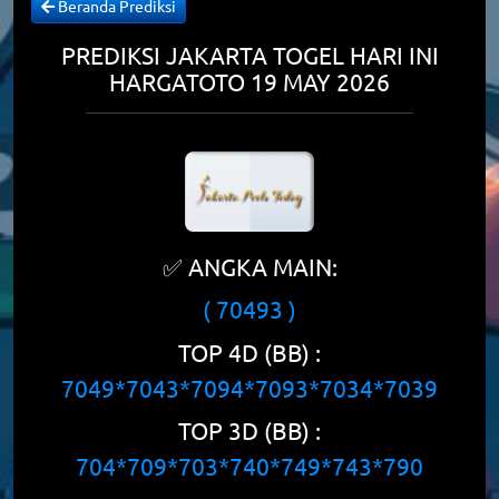
Beranda Prediksi
PREDIKSI JAKARTA TOGEL HARI INI
HARGATOTO 19 MAY 2026
✅ ANGKA MAIN:
( 70493 )
TOP 4D (BB) :
7049*7043*7094*7093*7034*7039
TOP 3D (BB) :
704*709*703*740*749*743*790