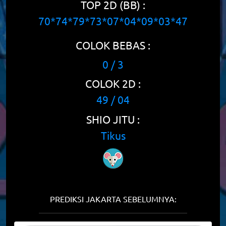
TOP 2D (BB) :
70*74*79*73*07*04*09*03*47
COLOK BEBAS :
0 / 3
COLOK 2D :
49 / 04
SHIO JITU :
Tikus
PREDIKSI JAKARTA SEBELUMNYA: