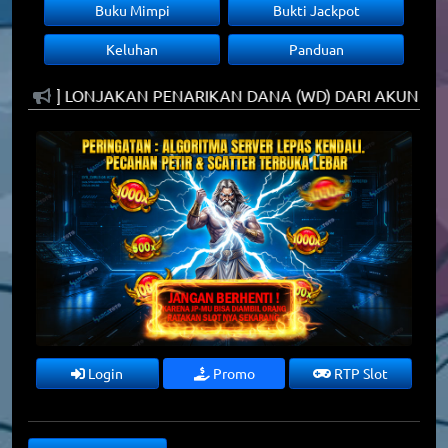
Buku Mimpi
Bukti Jackpot
Keluhan
Panduan
VER SLOT] LONJAKAN PENARIKAN DANA (WD) DARI AKUN M
Login
Promo
RTP Slot