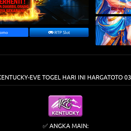
omo
RTP Slot
KENTUCKY-EVE TOGEL HARI INI HARGATOTO 0
✅ ANGKA MAIN: