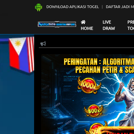
DOWNLOAD APLIKASI TOGEL
DAFTAR JADI 
LIVE
PR
HOME
DRAW
TO