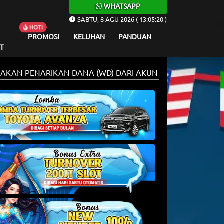
WHATSAPP
SABTU
, 8 AGU 2026
(
13
:
05
:
21
)
HOT!
PROMOSI
KELUHAN
PANDUAN
T
AKAN PENARIKAN DANA (WD) DARI AKUN MODAL KECIL SE