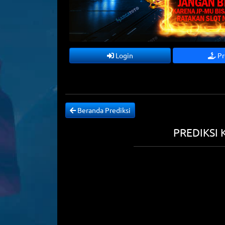
Login
Pr
Beranda Prediksi
PREDIKSI 