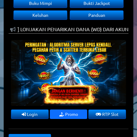
Buku Mimpi
Bukti Jackpot
Keluhan
Panduan
ER SLOT] LONJAKAN PENARIKAN DANA (WD) DARI AKUN M
Login
Promo
RTP Slot