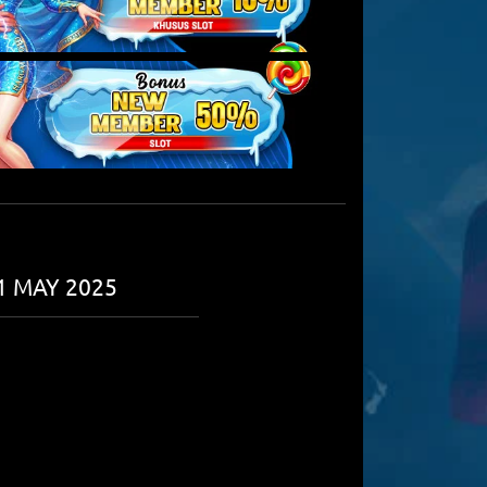
1 MAY 2025