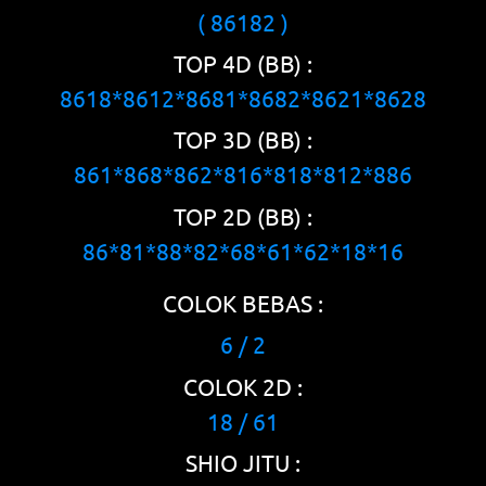
( 86182 )
TOP 4D (BB) :
8618*8612*8681*8682*8621*8628
TOP 3D (BB) :
861*868*862*816*818*812*886
TOP 2D (BB) :
86*81*88*82*68*61*62*18*16
COLOK BEBAS :
6 / 2
COLOK 2D :
18 / 61
SHIO JITU :