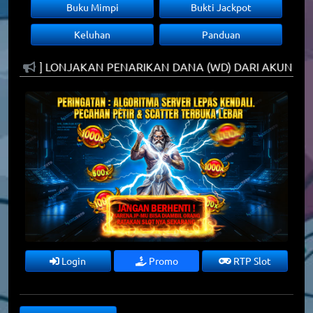
Buku Mimpi
Bukti Jackpot
Keluhan
Panduan
ER SLOT] LONJAKAN PENARIKAN DANA (WD) DARI AKUN M
Login
Promo
RTP Slot