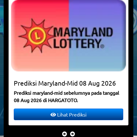
Prediksi
Maryland-Mid
08 Aug 2026
Prediksi maryland-mid sebelumnya pada tanggal
08 Aug 2026 di HARGATOTO.
Lihat Prediksi