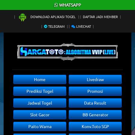
×
WHATSAPP
DOWNLOAD APLIKASI TOGEL
DAFTAR JADI MEMBER
TELEGRAM
LIVECHAT
Home
Livedraw
Prediksi Togel
Promosi
Jadwal Togel
Data Result
Slot Gacor
BB Generator
Paito Warna
Konv.Toto SGP