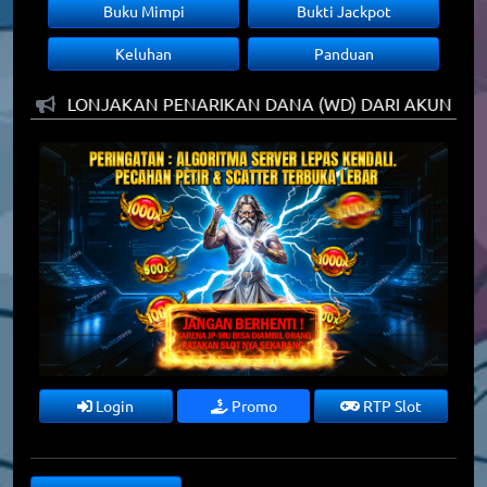
Buku Mimpi
Bukti Jackpot
Keluhan
Panduan
ER SLOT] LONJAKAN PENARIKAN DANA (WD) DARI AKUN M
Login
Promo
RTP Slot