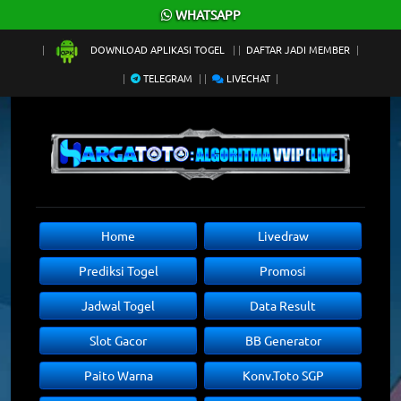
×
WHATSAPP
DOWNLOAD APLIKASI TOGEL
DAFTAR JADI MEMBER
TELEGRAM
LIVECHAT
Home
Livedraw
Prediksi Togel
Promosi
Jadwal Togel
Data Result
Slot Gacor
BB Generator
Paito Warna
Konv.Toto SGP