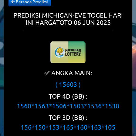
Beranda Prediksi
PREDIKSI MICHIGAN-EVE TOGEL HARI
INI HARGATOTO 06 JUN 2025
✅ ANGKA MAIN:
( 15603 )
TOP 4D (BB) :
1560*1563*1506*1503*1536*1530
TOP 3D (BB) :
156*150*153*165*160*163*105