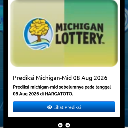
Prediksi
Michigan-Mid
08 Aug 2026
Prediksi michigan-mid sebelumnya pada tanggal
08 Aug 2026 di HARGATOTO.
Lihat Prediksi