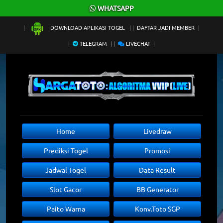
×
WHATSAPP
DOWNLOAD APLIKASI TOGEL
DAFTAR JADI MEMBER
TELEGRAM
LIVECHAT
Home
Livedraw
Prediksi Togel
Promosi
Jadwal Togel
Data Result
Slot Gacor
BB Generator
Paito Warna
Konv.Toto SGP