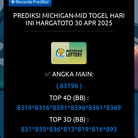
Beranda Prediksi
PREDIKSI MICHIGAN-MID TOGEL HARI
INI HARGATOTO 30 APR 2025
✅ ANGKA MAIN:
( 83196 )
TOP 4D (BB) :
8319*8316*8391*8396*8361*8369
TOP 3D (BB) :
831*839*836*813*819*816*893