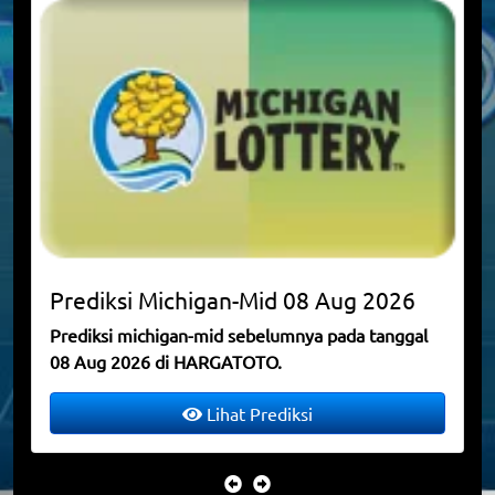
Prediksi
Michigan-Mid
08 Aug 2026
Prediksi michigan-mid sebelumnya pada tanggal
08 Aug 2026 di HARGATOTO.
Lihat Prediksi