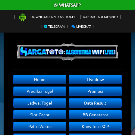
×
WHATSAPP
DOWNLOAD APLIKASI TOGEL
DAFTAR JADI MEMBER
TELEGRAM
LIVECHAT
Home
Livedraw
Prediksi Togel
Promosi
Jadwal Togel
Data Result
Slot Gacor
BB Generator
Paito Warna
Konv.Toto SGP