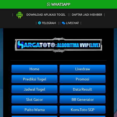
×
WHATSAPP
DOWNLOAD APLIKASI TOGEL
DAFTAR JADI MEMBER
TELEGRAM
LIVECHAT
Home
Livedraw
Prediksi Togel
Promosi
Jadwal Togel
Data Result
Slot Gacor
BB Generator
Paito Warna
Konv.Toto SGP