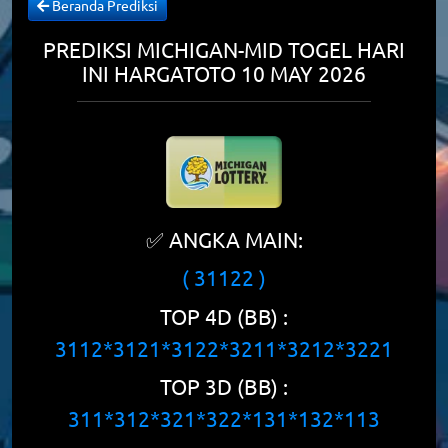
Beranda Prediksi
PREDIKSI MICHIGAN-MID TOGEL HARI
INI HARGATOTO 10 MAY 2026
✅ ANGKA MAIN:
( 31122 )
TOP 4D (BB) :
3112*3121*3122*3211*3212*3221
TOP 3D (BB) :
311*312*321*322*131*132*113