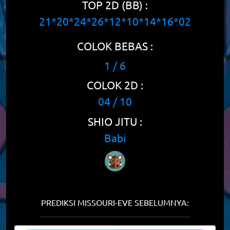
TOP 2D (BB) :
21*20*24*26*12*10*14*16*02
COLOK BEBAS :
1 / 6
COLOK 2D :
04 / 10
SHIO JITU :
Babi
PREDIKSI MISSOURI-EVE SEBELUMNYA: