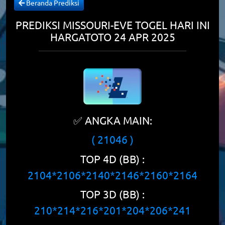
Beranda Prediksi
PREDIKSI MISSOURI-EVE TOGEL HARI INI
HARGATOTO 24 APR 2025
✅ ANGKA MAIN:
( 21046 )
TOP 4D (BB) :
2104*2106*2140*2146*2160*2164
TOP 3D (BB) :
210*214*216*201*204*206*241